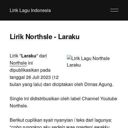
Lirik Lagu Indonesia
Lirik Northsle - Laraku
Lirik "
Laraku
" dari
Northsle
ini
dipublikasikan pada
tanggal 26 Juli 2023 (12
bulan yang lalu) dan diciptakan oleh Dimas Agung.
Single ini didistribusikan oleh label Channel Youtube
Northsle.
Berikut cuplikan syair nyanyian / teks dari lagunya:
"
cobo rungokno aku sedelo wae ngerteni awakku