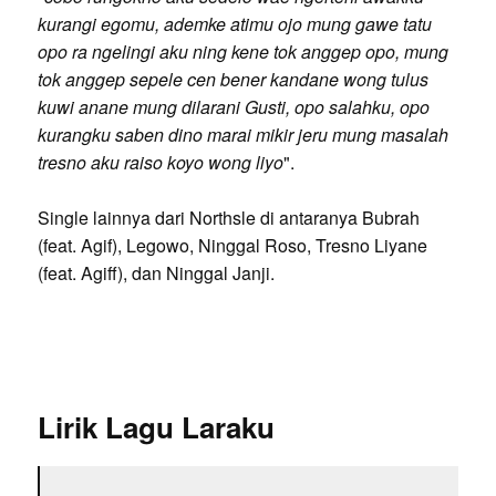
kurangi egomu, ademke atimu ojo mung gawe tatu
opo ra ngelingi aku ning kene tok anggep opo, mung
tok anggep sepele cen bener kandane wong tulus
kuwi anane mung dilarani Gusti, opo salahku, opo
kurangku saben dino marai mikir jeru mung masalah
tresno aku raiso koyo wong liyo
".
Single lainnya dari Northsle di antaranya Bubrah
(feat. Agif), Legowo, Ninggal Roso, Tresno Liyane
(feat. Agiff), dan Ninggal Janji.
Lirik Lagu Laraku