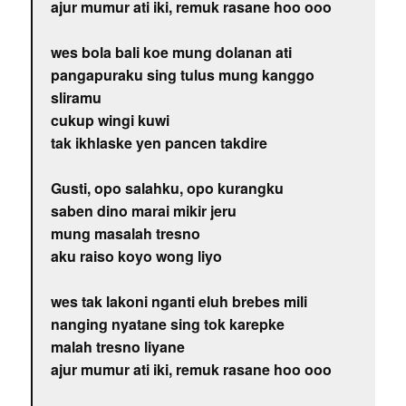
ajur mumur ati iki, remuk rasane hoo ooo
wes bola bali koe mung dolanan ati
pangapuraku sing tulus mung kanggo
sliramu
cukup wingi kuwi
tak ikhlaske yen pancen takdire
Gusti, opo salahku, opo kurangku
saben dino marai mikir jeru
mung masalah tresno
aku raiso koyo wong liyo
wes tak lakoni nganti eluh brebes mili
nanging nyatane sing tok karepke
malah tresno liyane
ajur mumur ati iki, remuk rasane hoo ooo