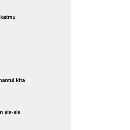
ekatmu
antui kita
n sia-sia