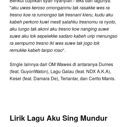
Berikut cuplikan syair nyanyian / teks dari lagunya:
"
aku uwes keroso omonganmu tak rasakke wes ra
tresno koe ra rumongso tak tresnani kleru, kudu aku
kabeh perkoro kuwi mesti salahku tresnomu ra nyoto,
aku lungo tak akoni aku tresno koe nanging suwe
suwe aku tok sepelekke sadaro kabeh urip menungso
ra sempurno tresno iki wes suwe tak jogo tok
remukke kabeh tanpo roso
".
Single lainnya dari OM Wawes di antaranya Dumes
(feat. GuyonWaton), Lagu Galau (feat. NDX A.K.A),
Kesel (feat. Damara De), Terlantar, dan Cerito Manis.
Lirik Lagu Aku Sing Mundur