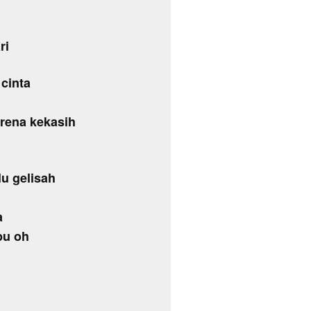
ri
 cinta
rena kekasih
lu gelisah
a
pu oh