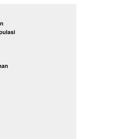
an
pulasi
han