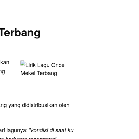
 Terbang
ikan
ng
ng yang didistribusikan oleh
ari lagunya: "
kondisi di saat ku
arus berjuang menggapai