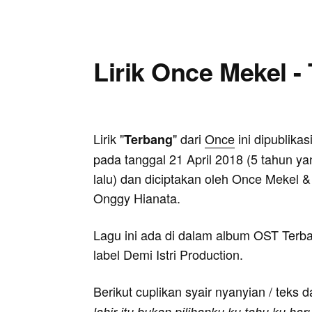
Lirik Once Mekel -
Lirik "
" dari
Once
ini dipublikas
Terbang
pada tanggal 21 April 2018 (5 tahun ya
lalu) dan diciptakan oleh Once Mekel &
Onggy Hianata.
Lagu ini ada di dalam album OST Terba
label Demi Istri Production.
Berikut cuplikan syair nyanyian / teks d
lahir itu bukan pilihanku ku tahu ku h