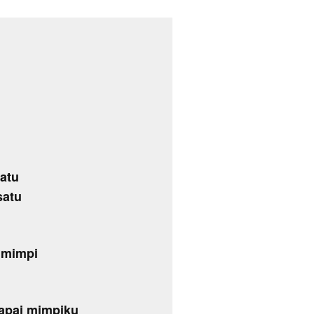
satu
satu
 mimpi
apai mimpiku