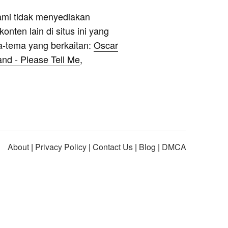
ami tidak menyediakan
onten lain di situs ini yang
a-tema yang berkaitan:
Oscar
nd - Please Tell Me
,
About
|
Privacy Policy
|
Contact Us
|
Blog
|
DMCA