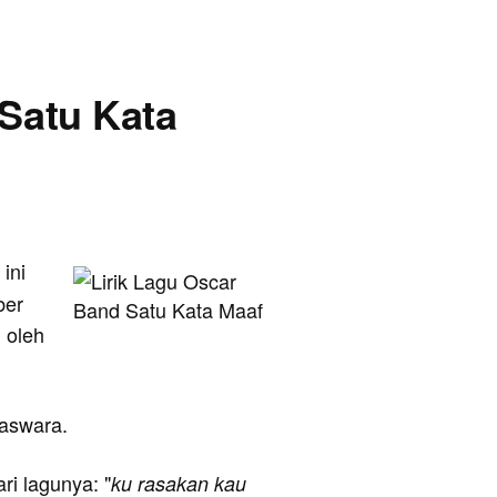
 Satu Kata
ini
ber
 oleh
gaswara.
ari lagunya: "
ku rasakan kau