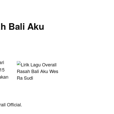
ah Bali Aku
ari
 15
takan
.
ll Official.