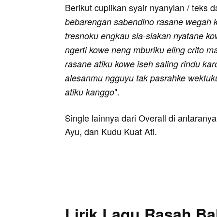
Berikut cuplikan syair nyanyian / teks d
bebarengan sabendino rasane wegah k
tresnoku engkau sia-siakan nyatane ko
ngerti kowe neng mburiku eling crito m
rasane atiku kowe iseh saling rindu ka
alesanmu ngguyu tak pasrahke wektuk
".
atiku kanggo
Single lainnya dari Overall di antaran
Ayu, dan Kudu Kuat Ati.
Lirik Lagu Rasah Ba