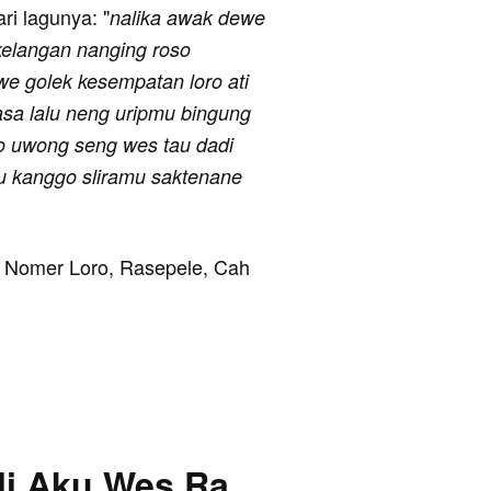
ari lagunya: "
nalika awak dewe
elangan nanging roso
we golek kesempatan loro ati
asa lalu neng uripmu bingung
ro uwong seng wes tau dadi
u kanggo sliramu saktenane
ya Nomer Loro, Rasepele, Cah
li Aku Wes Ra