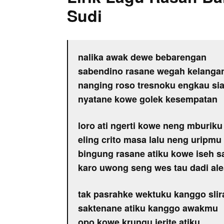
Sudi
nalika awak dewe bebarengan
sabendino rasane wegah kelanga
nanging roso tresnoku engkau sia
nyatane kowe golek kesempatan
loro ati ngerti kowe neng mburiku
eling crito masa lalu neng uripmu
bingung rasane atiku kowe iseh sa
karo uwong seng wes tau dadi a
tak pasrahke wektuku kanggo sli
saktenane atiku kanggo awakmu
opo kowe krungu jerite atiku