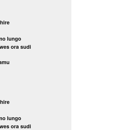
hire
mo lungo
 wes ora sudi
ramu
hire
mo lungo
 wes ora sudi