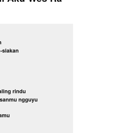
n
-siakan
ling rindu
lesanmu ngguyu
ramu