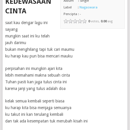
KEDEWASAAN
Album : Single
Label :
Nagaswara
CINTA
Pencipta : -
0
votes,
0.00
avg
saat kau dengar lagu ini
sayang
mungkin saat ini ku telah
jauh darimu
bukan menghilang tapi tuk cari maumu
ku harap kau pun bisa mencari mauku
perpisahan ini mungkin ajari kita
lebih memahami makna sebuah cinta
Tuhan pasti kan jaga tulus cinta ini
karena janji yang tulus adalah doa
kelak semua kembali seperti biasa
ku harap kita bisa menjaga semuanya
ku takut ini kan terulang kembali
dan tak ada kesempatan tuk merubah kisah ini