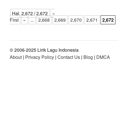
Hal. 2,672 / 2,672
«
First
«
...
2,668
2,669
2,670
2,671
2,672
© 2006-2025 Lirik Lagu Indonesia
About
|
Privacy Policy
|
Contact Us
|
Blog
|
DMCA