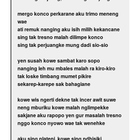
mergo konco perkarane aku trimo meneng
wae
ati remuk nanging aku isih milih kekancane
sing tak tresno malah dilimpe konco
sing tak perjuangke mung dadi sio-sio
yen susah kowe sambat karo sopo
nanging leh mu mbales malah ra kiro-kiro
tak loske timbang mumet pikire
sekarep-karepe sak bahagiane
kowe wis ngerti dekne tak incer awit suwe
neng mburiku kowe malah nglimpekke
sakjane aku rapopo yen gur masalah tresno
nggo konco nyowo wae tak wenehke
aku sing nlateni, kowe sing ndhisiki