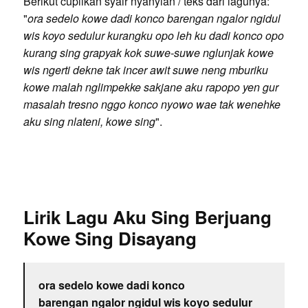
Berikut cuplikan syair nyanyian / teks dari lagunya:
"
ora sedelo kowe dadi konco barengan ngalor ngidul
wis koyo sedulur kurangku opo leh ku dadi konco opo
kurang sing grapyak kok suwe-suwe nglunjak kowe
wis ngerti dekne tak incer awit suwe neng mburiku
kowe malah nglimpekke sakjane aku rapopo yen gur
masalah tresno nggo konco nyowo wae tak wenehke
aku sing nlateni, kowe sing
".
Lirik Lagu Aku Sing Berjuang
Kowe Sing Disayang
ora sedelo kowe dadi konco
barengan ngalor ngidul wis koyo sedulur