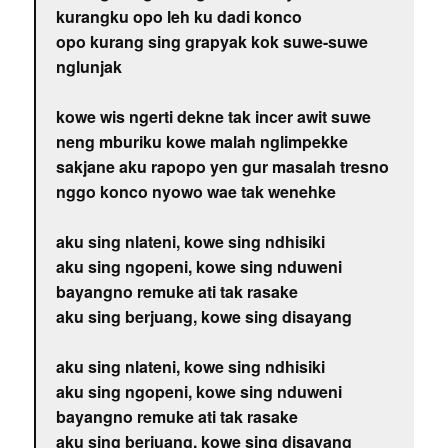
kurangku opo leh ku dadi konco
opo kurang sing grapyak kok suwe-suwe
nglunjak
kowe wis ngerti dekne tak incer awit suwe
neng mburiku kowe malah nglimpekke
sakjane aku rapopo yen gur masalah tresno
nggo konco nyowo wae tak wenehke
aku sing nlateni, kowe sing ndhisiki
aku sing ngopeni, kowe sing nduweni
bayangno remuke ati tak rasake
aku sing berjuang, kowe sing disayang
aku sing nlateni, kowe sing ndhisiki
aku sing ngopeni, kowe sing nduweni
bayangno remuke ati tak rasake
aku sing berjuang, kowe sing disayang