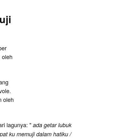
uji
ber
 oleh
yang
vole.
n oleh
ari lagunya: "
ada getar lubuk
mpat ku memuji dalam hatiku /