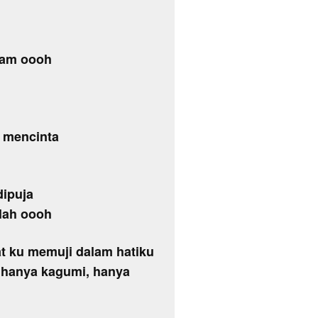
jam oooh
n mencinta
dipuja
nlah oooh
t ku memuji dalam hatiku
u hanya kagumi, hanya