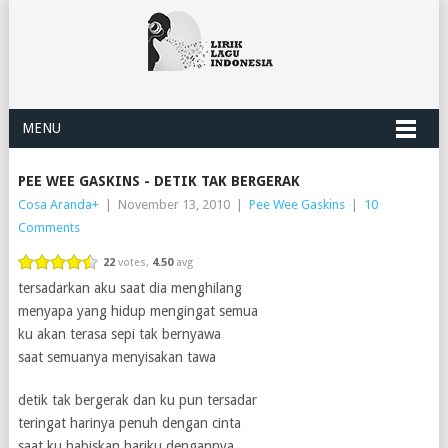
MENU
PEE WEE GASKINS - DETIK TAK BERGERAK
Cosa Aranda
+
|
November 13, 2010
|
Pee Wee Gaskins
|
10
Comments
22
votes,
4.50
avg
tersadarkan aku saat dia menghilang
menyapa yang hidup mengingat semua
ku akan terasa sepi tak bernyawa
saat semuanya menyisakan tawa
detik tak bergerak dan ku pun tersadar
teringat harinya penuh dengan cinta
saat ku habiskan hariku dengannya