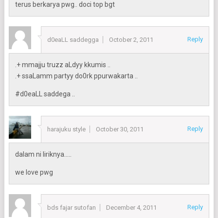
terus berkarya pwg.. doci top bgt
Reply
d0eaLL saddegga
October 2, 2011
.+ mmajju truzz aLdyy kkumis ..
.+ ssaLamm partyy do0rk ppurwakarta ..
#d0eaLL saddega ..
Reply
harajuku style
October 30, 2011
dalam ni liriknya…..
we love pwg
Reply
bds fajar sutofan
December 4, 2011