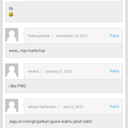
0k
Reply
Theboyzhank
December 19, 2011
wew,,, top markotop
Reply
renaldi
January 21, 2012
i like PWG
Reply
eilham heihachiro
June 2, 2012
.lagu ini mengingatkan guwe waktu jatuh sakit..