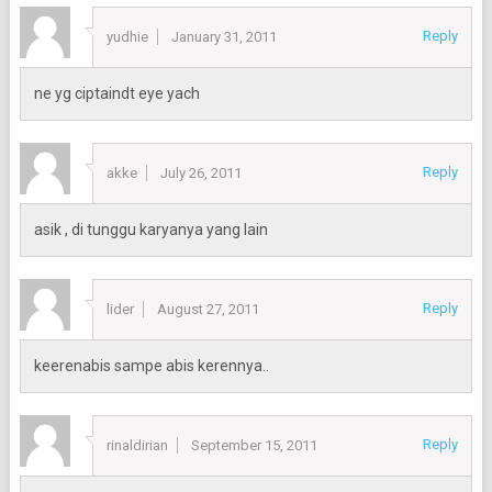
Reply
yudhie
January 31, 2011
ne yg ciptaindt eye yach
Reply
akke
July 26, 2011
asik , di tunggu karyanya yang lain
Reply
lider
August 27, 2011
keerenabis sampe abis kerennya..
Reply
rinaldirian
September 15, 2011