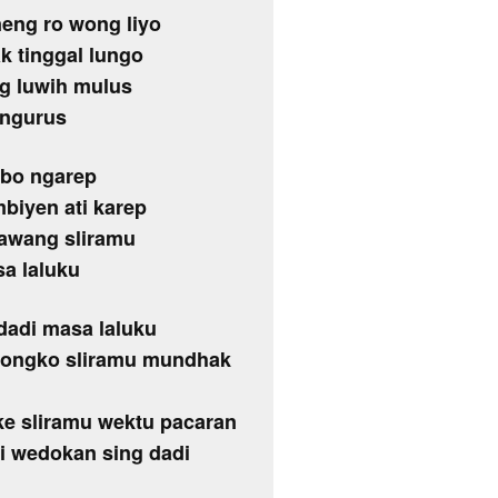
eng ro wong liyo
k tinggal lungo
ng luwih mulus
 ngurus
tibo ngarep
mbiyen ati karep
awang sliramu
sa laluku
 dadi masa laluku
 nyongko sliramu mundhak
ke sliramu wektu pacaran
i wedokan sing dadi