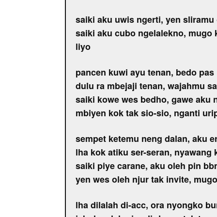
saiki aku uwis ngerti, yen sliramu 
saiki aku cubo ngelalekno, mugo
liyo
pancen kuwi ayu tenan, bedo pas
dulu ra mbejaji tenan, wajahmu s
saiki kowe wes bedho, gawe aku 
mbiyen kok tak sio-sio, nganti u
sempet ketemu neng dalan, aku er
lha kok atiku ser-seran, nyawan
saiki piye carane, aku oleh pin b
yen wes oleh njur tak invite, mug
lha dilalah di-acc, ora nyongko b