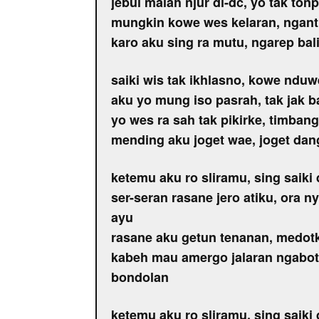
jebul malah njur di-dc, yo tak to
mungkin kowe wes kelaran, ngant
karo aku sing ra mutu, ngarep ba
saiki wis tak ikhlasno, kowe ndu
aku yo mung iso pasrah, tak jak 
yo wes ra sah tak pikirke, timba
mending aku joget wae, joget da
ketemu aku ro sliramu, sing saiki
ser-seran rasane jero atiku, ora
ayu
rasane aku getun tenanan, medot
kabeh mau amergo jalaran ngabot
bondolan
ketemu aku ro sliramu, sing saiki