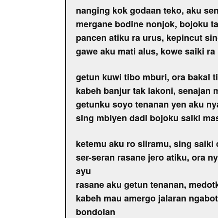
nanging kok godaan teko, aku sen
mergane bodine nonjok, bojoku ta
pancen atiku ra urus, kepincut si
gawe aku mati alus, kowe saiki ra
getun kuwi tibo mburi, ora bakal 
kabeh banjur tak lakoni, senajan 
getunku soyo tenanan yen aku ny
sing mbiyen dadi bojoku saiki ma
ketemu aku ro sliramu, sing saiki
ser-seran rasane jero atiku, ora
ayu
rasane aku getun tenanan, medot
kabeh mau amergo jalaran ngabot
bondolan