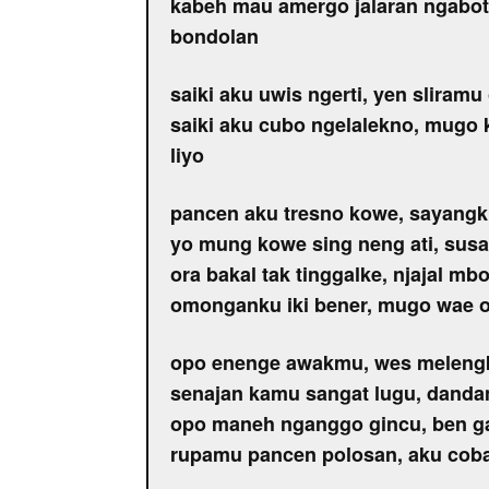
kabeh mau amergo jalaran ngabot
bondolan
saiki aku uwis ngerti, yen sliramu 
saiki aku cubo ngelalekno, mugo
liyo
pancen aku tresno kowe, sayang
yo mung kowe sing neng ati, susa
ora bakal tak tinggalke, njajal mbo
omonganku iki bener, mugo wae o
opo enenge awakmu, wes melengk
senajan kamu sangat lugu, danda
opo maneh nganggo gincu, ben g
rupamu pancen polosan, aku coba