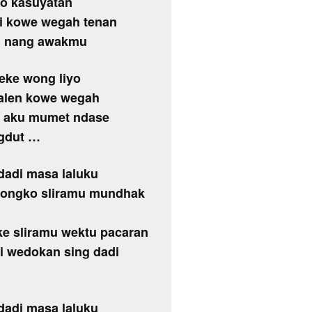
npo kasuyatan
i kowe wegah tenan
li nang awakmu
weke wong liyo
balen kowe wegah
ng aku mumet ndase
ngdut …
 dadi masa laluku
 nyongko sliramu mundhak
ke sliramu wektu pacaran
i wedokan sing dadi
 dadi masa laluku