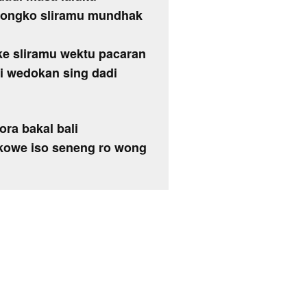
 nyongko sliramu mundhak
ke sliramu wektu pacaran
i wedokan sing dadi
ora bakal bali
 kowe iso seneng ro wong