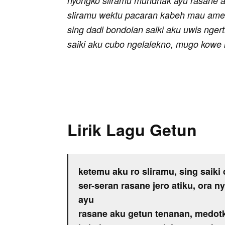
nyongko sliramu mundhak ayu rasane a
sliramu wektu pacaran kabeh mau amer
sing dadi bondolan saiki aku uwis ngerti
saiki aku cubo ngelalekno, mugo kowe 
Lirik Lagu Getun
ketemu aku ro sliramu, sing saiki
ser-seran rasane jero atiku, ora
ayu
rasane aku getun tenanan, medot