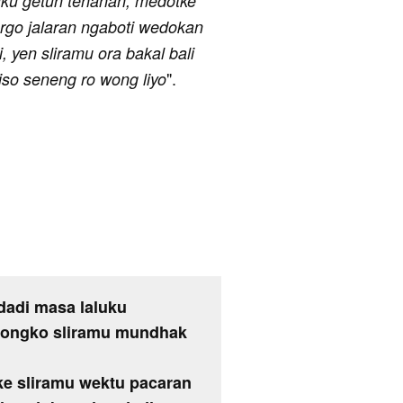
ku getun tenanan, medotke
go jalaran ngaboti wedokan
, yen sliramu ora bakal bali
".
iso seneng ro wong liyo
 dadi masa laluku
 nyongko sliramu mundhak
ke sliramu wektu pacaran