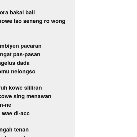
ora bakal bali
 kowe iso seneng ro wong
 mbiyen pacaran
angat pas-pasan
ngelus dada
ripmu nelongso
uh kowe sliliran
g kowe sing menawan
bm-ne
o wae di-acc
ungah tenan