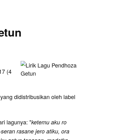
etun
17 (4
ang didistribusikan oleh label
ari lagunya: "
ketemu aku ro
-seran rasane jero atiku, ora