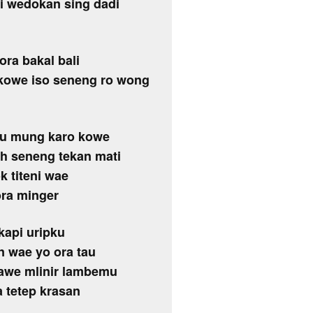
i wedokan sing dadi
ora bakal bali
 kowe iso seneng ro wong
ku mung karo kowe
h seneng tekan mati
k titeni wae
ra minger
api uripku
n wae yo ora tau
awe mlinir lambemu
 tetep krasan