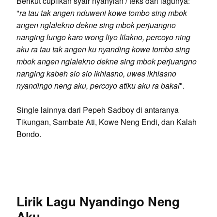
Berikut cuplikan syair nyanyian / teks dari lagunya:
"
ra tau tak angen nduweni kowe tombo sing mbok
angen nglalekno dekne sing mbok perjuangno
nanging lungo karo wong liyo lilakno, percoyo ning
aku ra tau tak angen ku nyanding kowe tombo sing
mbok angen nglalekno dekne sing mbok perjuangno
nanging kabeh sio sio ikhlasno, uwes ikhlasno
nyandingo neng aku, percoyo atiku aku ra bakal
".
Single lainnya dari Pepeh Sadboy di antaranya
Tikungan, Sambate Ati, Kowe Neng Endi, dan Kalah
Bondo.
Lirik Lagu Nyandingo Neng
Aku