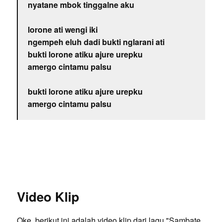
nyatane mbok tinggalne aku
lorone ati wengi iki
ngempeh eluh dadi bukti nglarani ati
bukti lorone atiku ajure urepku
amergo cintamu palsu
bukti lorone atiku ajure urepku
amergo cintamu palsu
Video Klip
Oke, berikut ini adalah video klip dari lagu "Sambate