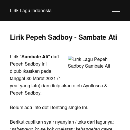
Lirik Lagu Indonesia
Lirik Pepeh Sadboy - Sambate Ati
Lirik "
Sambate Ati
" dari
Pepeh Sadboy
ini
dipublikasikan pada
tanggal 30 Maret 2021 (1
year yang lalu) dan diciptakan oleh Ayottosca &
Pepeh Sadboy.
Belum ada info detil tentang single ini.
Berikut cuplikan syair nyanyian / teks dari lagunya:
"
sabendino kowe kok ngelarani kebangetan gawe