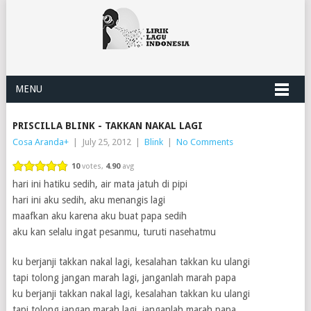
MENU
PRISCILLA BLINK - TAKKAN NAKAL LAGI
Cosa Aranda
+
|
July 25, 2012
|
Blink
|
No Comments
10
votes,
4.90
avg
hari ini hatiku sedih, air mata jatuh di pipi
hari ini aku sedih, aku menangis lagi
maafkan aku karena aku buat papa sedih
aku kan selalu ingat pesanmu, turuti nasehatmu
ku berjanji takkan nakal lagi, kesalahan takkan ku ulangi
tapi tolong jangan marah lagi, janganlah marah papa
ku berjanji takkan nakal lagi, kesalahan takkan ku ulangi
tapi tolong jangan marah lagi, janganlah marah papa