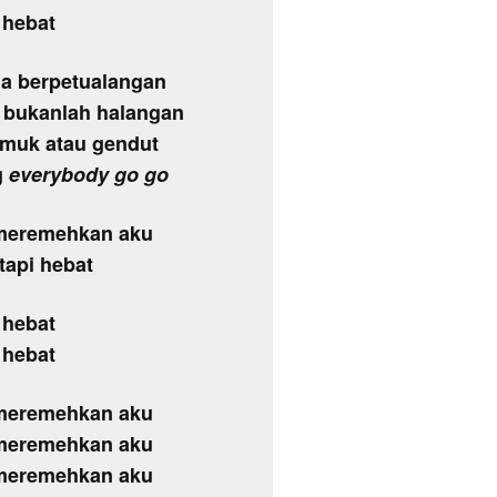
i hebat
a berpetualangan
n bukanlah halangan
emuk atau gendut
g
everybody go go
 meremehkan aku
tapi hebat
i hebat
i hebat
 meremehkan aku
 meremehkan aku
 meremehkan aku