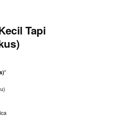
Kecil Tapi
kus)
"
s)
lu)
ica