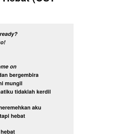
 ready?
go!
ome on
dan bergembira
ni mungil
tiku tidaklah kerdil
 meremehkan aku
tapi hebat
i hebat