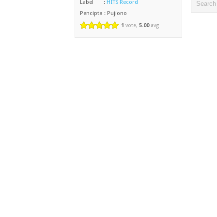
Label :
HITS Record
Pencipta : Pujiono
1
vote,
5.00
avg