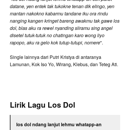
datane, yen entek tak tukokne tenan dik elingo, yen
mantan nakokno kabarmu tandane iku ora rindu
nanging kangen kringet bareng awakmu tak gawe los
dol, blas aku ra rewel nyanding sliramu sing angel
disetel tutuk-tutuk no chatingan karo wong liyo
rapopo, aku ra gelo kok tutup-tutupi, nomere
".
Single lainnya dari Putri Kristya di antaranya
Lamunan, Kok Iso Yo, Wirang, Klebus, dan Teteg Ati.
Lirik Lagu Los Dol
los dol ndang lanjut lehmu whatapp-an