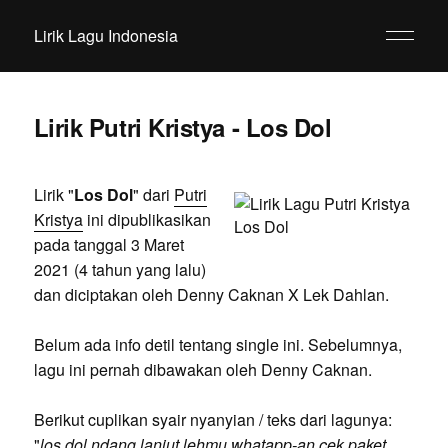
Lirik Lagu Indonesia
Lirik Putri Kristya - Los Dol
Lirik "
Los Dol
" dari
Putri
Kristya
ini dipublikasikan
pada tanggal 3 Maret
2021 (4 tahun yang lalu)
dan diciptakan oleh Denny Caknan X Lek Dahlan.
Belum ada info detil tentang single ini. Sebelumnya,
lagu ini pernah dibawakan oleh Denny Caknan.
Berikut cuplikan syair nyanyian / teks dari lagunya:
"
los dol ndang lanjut lehmu whatapp-an cek paket