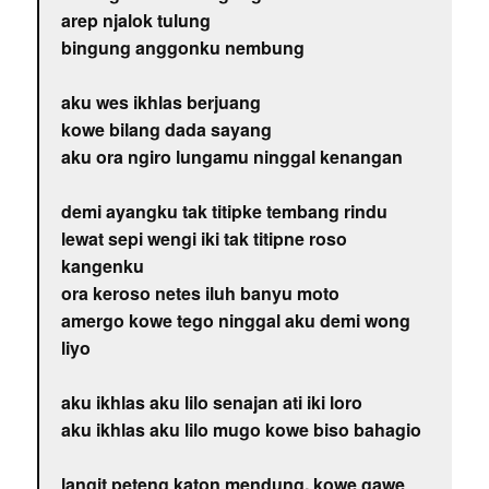
arep njalok tulung
bingung anggonku nembung
aku wes ikhlas berjuang
kowe bilang dada sayang
aku ora ngiro lungamu ninggal kenangan
demi ayangku tak titipke tembang rindu
lewat sepi wengi iki tak titipne roso
kangenku
ora keroso netes iluh banyu moto
amergo kowe tego ninggal aku demi wong
liyo
aku ikhlas aku lilo senajan ati iki loro
aku ikhlas aku lilo mugo kowe biso bahagio
langit peteng katon mendung, kowe gawe