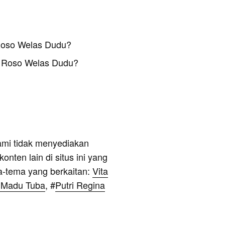
Roso Welas Dudu?
 Roso Welas Dudu?
ami tidak menyediakan
onten lain di situs ini yang
a-tema yang berkaitan:
Vita
- Madu Tuba
, #
Putri Regina