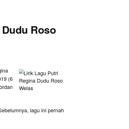
 - Dudu Roso
gina
019 (6
hordan
. Sebelumnya, lagu ini pernah