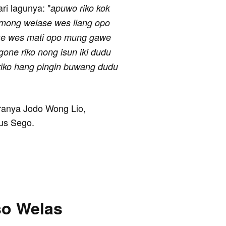
ari lagunya: "
apuwo riko kok
omong welase wes ilang opo
se wes mati opo mung gawe
egone riko nong isun iki dudu
 riko hang pingin buwang dudu
taranya Jodo Wong Lio,
us Sego.
so Welas