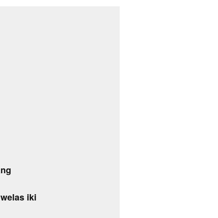
ang
welas iki