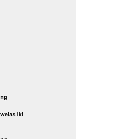
ang
welas iki