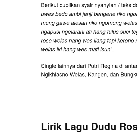
Berikut cuplikan syair nyanyian / teks d
uwes bedo ambi janji bengene riko ng
mung gawe alesan riko ngomong wela
ngapusi ngelarani ati hang tulus suci t
roso welas hang wes ilang tapi kerono
".
welas iki hang wes mati isun
Single lainnya dari Putri Regina di an
Ngikhlasno Welas, Kangen, dan Bungk
Lirik Lagu Dudu Ro