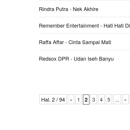
Rindra Putra - Nek Akhire
Remember Entertainment - Hati Hati Di
Raffa Affar - Cinta Sampai Mati
Redsox DPR - Udan Iseh Banyu
Hal. 2 / 94
«
1
3
4
5
...
»
2