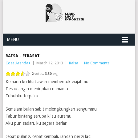
MENU
RAISA - FIRASAT
Cosa Aranda
+
|
March 12, 2013
|
Raisa
|
No Comments
2
votes,
3.50
avg
Kemarin ku lihat awan membentuk wajahmu
Desau angin meniupkan namamu
Tubuhku terpaku
Semalam bulan sabit melengkungkan senyummu
Tabur bintang serupa kilau auramu
Aku pun sadari, ku segera berlari
cepat pulang, cepat kembali, jangan pergi lagi