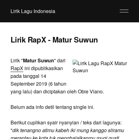
Lirik Lagu Indonesia
Lirik RapX - Matur Suwun
Lirik "
Matur Suwun
" dari
RapX
ini dipublikasikan
pada tanggal 14
September 2019 (6 tahun
yang lalu) dan diciptakan oleh Obie Viano.
Belum ada info detil tentang single ini.
Berikut cuplikan syair nyanyian / teks dari lagunya:
"
dik tenangno atimu kabeh iki mung kanggo sliramu
merantau ke kota tuk menghalalkanmu mugi gusti