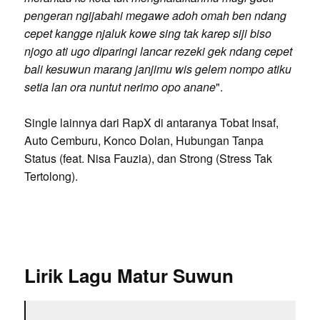
pengeran ngijabahi megawe adoh omah ben ndang
cepet kangge njaluk kowe sing tak karep siji biso
njogo ati ugo diparingi lancar rezeki gek ndang cepet
bali kesuwun marang janjimu wis gelem nompo atiku
setia lan ora nuntut nerimo opo anane
".
Single lainnya dari RapX di antaranya Tobat Insaf,
Auto Cemburu, Konco Dolan, Hubungan Tanpa
Status (feat. Nisa Fauzia), dan Strong (Stress Tak
Tertolong).
Lirik Lagu Matur Suwun