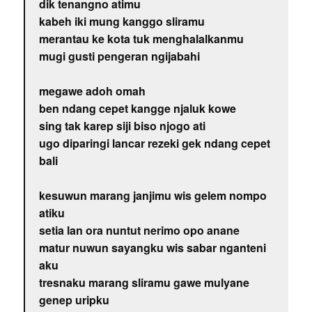
dik tenangno atimu
kabeh iki mung kanggo sliramu
merantau ke kota tuk menghalalkanmu
mugi gusti pengeran ngijabahi
megawe adoh omah
ben ndang cepet kangge njaluk kowe
sing tak karep siji biso njogo ati
ugo diparingi lancar rezeki gek ndang cepet
bali
kesuwun marang janjimu wis gelem nompo
atiku
setia lan ora nuntut nerimo opo anane
matur nuwun sayangku wis sabar nganteni
aku
tresnaku marang sliramu gawe mulyane
genep uripku