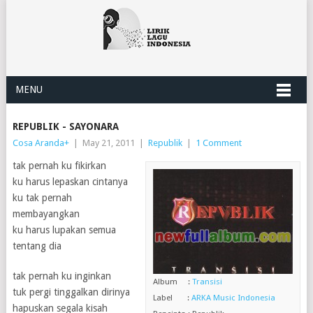
MENU
REPUBLIK - SAYONARA
Cosa Aranda
+
|
May 21, 2011
|
Republik
|
1 Comment
tak pernah ku fikirkan
ku harus lepaskan cintanya
ku tak pernah
membayangkan
ku harus lupakan semua
tentang dia
tak pernah ku inginkan
Album :
Transisi
tuk pergi tinggalkan dirinya
Label :
ARKA Music Indonesia
hapuskan segala kisah