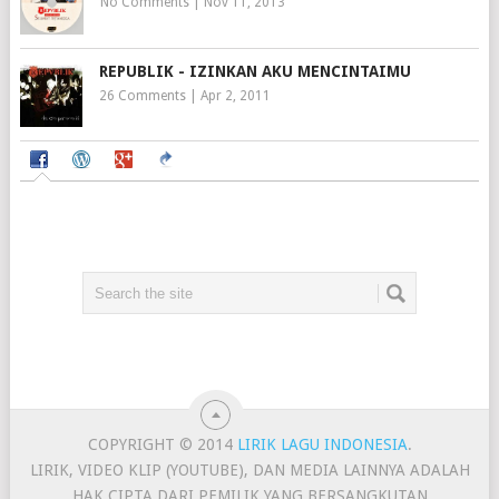
No Comments
|
Nov 11, 2013
REPUBLIK - IZINKAN AKU MENCINTAIMU
26 Comments
|
Apr 2, 2011
COPYRIGHT © 2014
LIRIK LAGU INDONESIA
.
LIRIK, VIDEO KLIP (YOUTUBE), DAN MEDIA LAINNYA ADALAH
HAK CIPTA DARI PEMILIK YANG BERSANGKUTAN