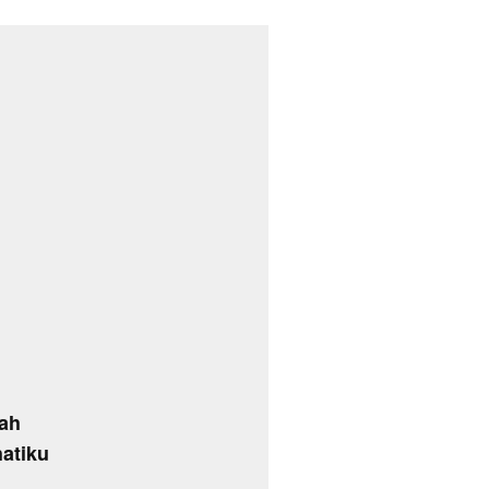
lah
atiku