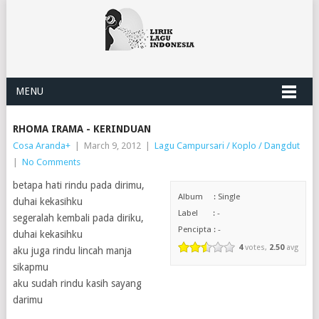
MENU
RHOMA IRAMA - KERINDUAN
Cosa Aranda
+
|
March 9, 2012
|
Lagu Campursari / Koplo / Dangdut
|
No Comments
betapa hati rindu pada dirimu,
Album : Single
duhai kekasihku
Label : -
segeralah kembali pada diriku,
Pencipta : -
duhai kekasihku
4
votes,
2.50
avg
aku juga rindu lincah manja
sikapmu
aku sudah rindu kasih sayang
darimu