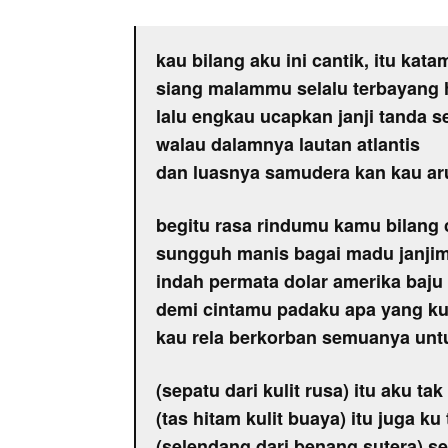
kau bilang aku ini cantik, itu kat
siang malammu selalu terbayang 
lalu engkau ucapkan janji tanda 
walau dalamnya lautan atlantis
dan luasnya samudera kan kau ar
begitu rasa rindumu kamu bilang 
sungguh manis bagai madu janjim
indah permata dolar amerika baju
demi cintamu padaku apa yang ku
kau rela berkorban semuanya unt
(sepatu dari kulit rusa) itu aku tak
(tas hitam kulit buaya) itu juga ku
(selendang dari benang sutera) se