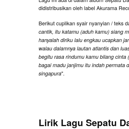
didistribusikan oleh label Akurama Rec
Berikut cuplikan syair nyanyian / teks d
cantik, itu katamu (aduh kamu) siang 
hanyalah diriku lalu engkau ucapkan ja
walau dalamnya lautan atlantis dan lu
begitu rasa rindumu kamu bilang cinta
bagai madu janjimu itu indah permata d
".
singapura
Lirik Lagu Sepatu Da