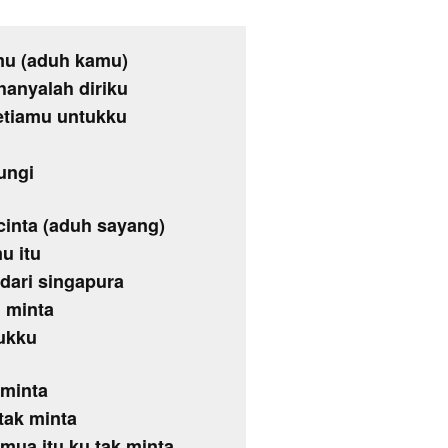
amu (aduh kamu)
hanyalah diriku
setiamu untukku
ungi
cinta (aduh sayang)
u itu
 dari singapura
 minta
ukku
 minta
 tak minta
mua itu ku tak minta