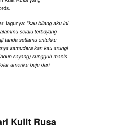
ords.
ari lagunya: "
kau bilang aku ini
malammu selalu terbayang
nji tanda setiamu untukku
asnya samudera kan kau arungi
 (aduh sayang) sungguh manis
olar amerika baju dari
ri Kulit Rusa