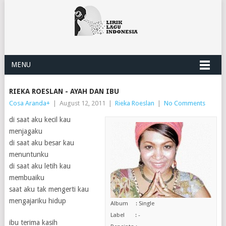
MENU
RIEKA ROESLAN - AYAH DAN IBU
Cosa Aranda
+
|
August 12, 2011
|
Rieka Roeslan
|
No Comments
di saat aku kecil kau
menjagaku
di saat aku besar kau
menuntunku
di saat aku letih kau
membuaiku
saat aku tak mengerti kau
mengajariku hidup
Album : Single
Label : -
ibu terima kasih