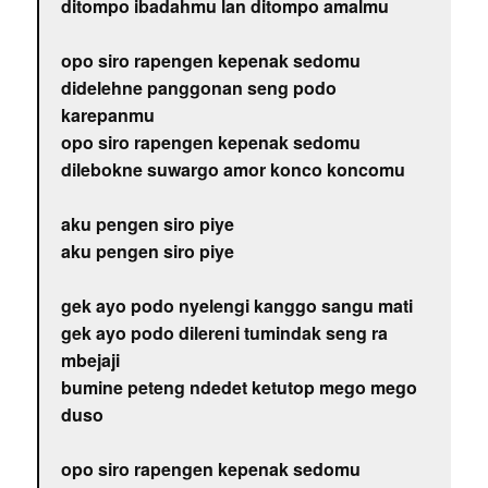
ditompo ibadahmu lan ditompo amalmu
opo siro rapengen kepenak sedomu
didelehne panggonan seng podo
karepanmu
opo siro rapengen kepenak sedomu
dilebokne suwargo amor konco koncomu
aku pengen siro piye
aku pengen siro piye
gek ayo podo nyelengi kanggo sangu mati
gek ayo podo dilereni tumindak seng ra
mbejaji
bumine peteng ndedet ketutop mego mego
duso
opo siro rapengen kepenak sedomu