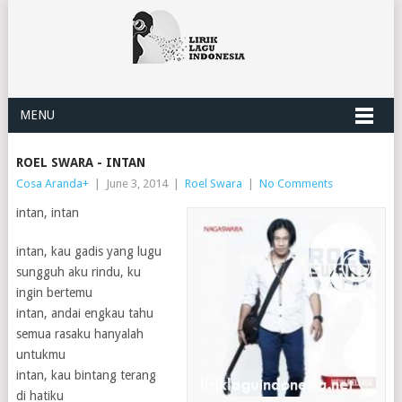
MENU
ROEL SWARA - INTAN
Cosa Aranda
+
|
June 3, 2014
|
Roel Swara
|
No Comments
intan, intan
intan, kau gadis yang lugu
sungguh aku rindu, ku
ingin bertemu
intan, andai engkau tahu
semua rasaku hanyalah
untukmu
intan, kau bintang terang
di hatiku