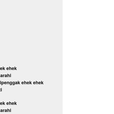
hek ehek
arahi
dipenggak ehek ehek
i
hek ehek
arahi