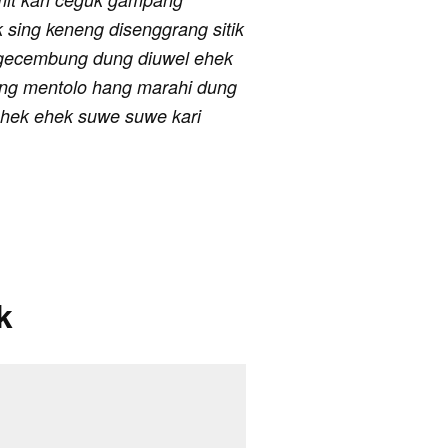
k sing keneng disenggrang sitik
ngecembung dung diuwel ehek
ing mentolo hang marahi dung
ehek ehek suwe suwe kari
k