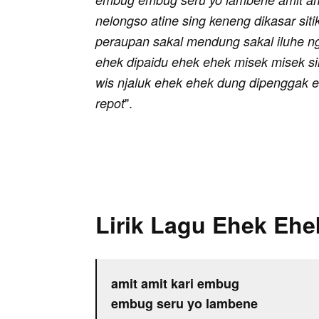
nelongso atine sing keneng dikasar siti
peraupan sakal mendung sakal iluhe 
ehek dipaidu ehek ehek misek misek s
wis njaluk ehek ehek dung dipenggak 
".
repot
Lirik Lagu Ehek Ehe
amit amit kari embug
embug seru yo lambene