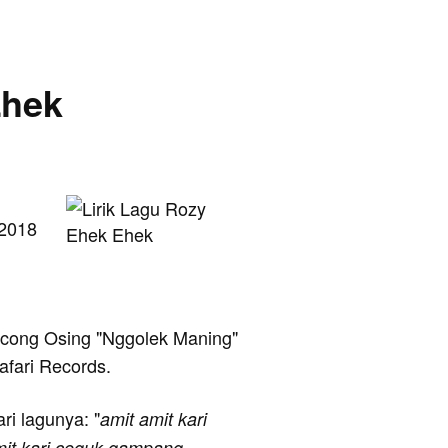
Ehek
 2018
ncong Osing "Nggolek Maning"
afari Records.
ari lagunya: "
amit amit kari
it kari ceguk gampang