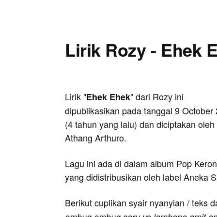
Lirik Rozy - Ehek 
Lirik "
" dari Rozy ini
Ehek Ehek
dipublikasikan pada tanggal 9 October
(4 tahun yang lalu) dan diciptakan oleh
Athang Arthuro.
Lagu ini ada di dalam album Pop Kero
yang didistribusikan oleh label Aneka S
Berikut cuplikan syair nyanyian / teks d
embug embug seru yo lambene amit am