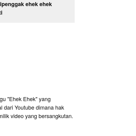
dipenggak ehek ehek
i
 lagu "Ehek Ehek" yang
al dari Youtube dimana hak
milik video yang bersangkutan.