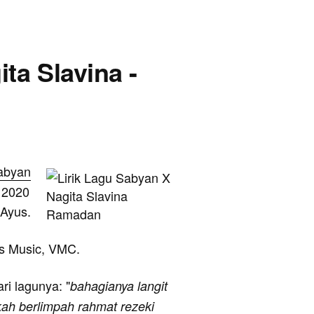
ta Slavina -
abyan
l 2020
 Ayus.
ans Music, VMC.
ari lagunya: "
bahagianya langit
kah berlimpah rahmat rezeki