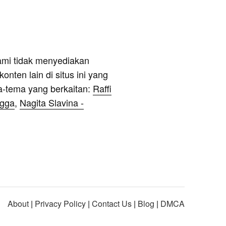
ami tidak menyediakan
onten lain di situs ini yang
a-tema yang berkaitan:
Raffi
ngga
,
Nagita Slavina -
About
|
Privacy Policy
|
Contact Us
|
Blog
|
DMCA