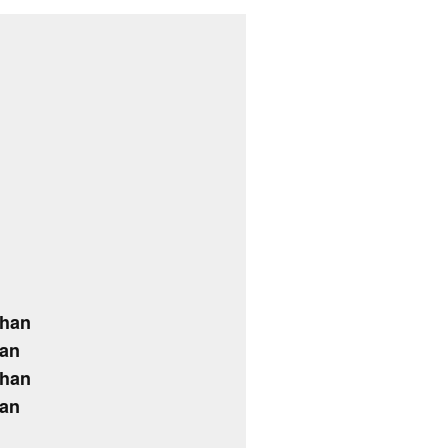
dhan
han
dhan
han