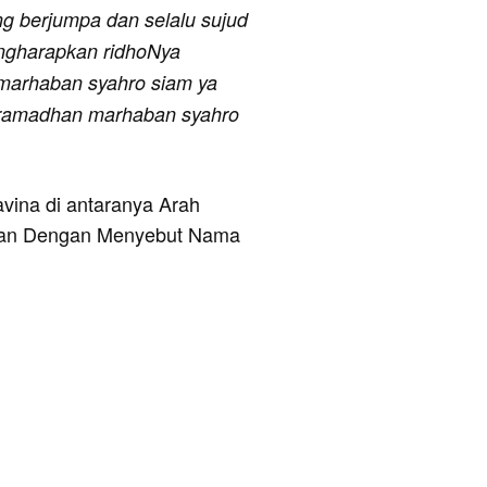
g berjumpa dan selalu sujud
ngharapkan ridhoNya
marhaban syahro siam ya
ramadhan marhaban syahro
avina di antaranya Arah
h, dan Dengan Menyebut Nama