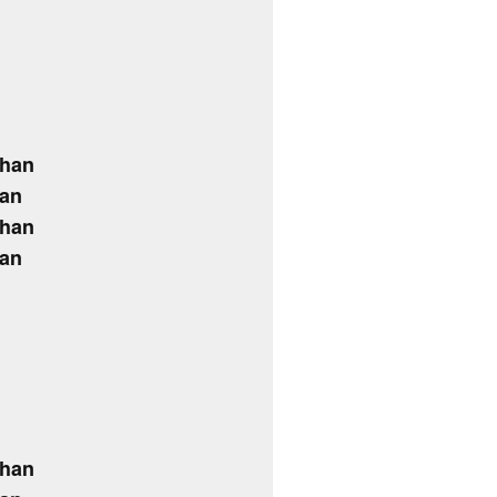
dhan
han
dhan
han
dhan