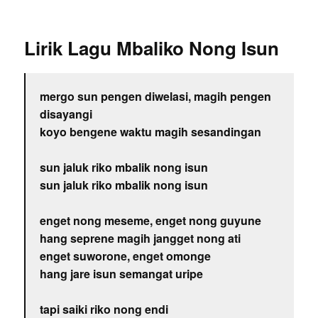
Lirik Lagu Mbaliko Nong Isun
mergo sun pengen diwelasi, magih pengen
disayangi
koyo bengene waktu magih sesandingan
sun jaluk riko mbalik nong isun
sun jaluk riko mbalik nong isun
enget nong meseme, enget nong guyune
hang seprene magih jangget nong ati
enget suworone, enget omonge
hang jare isun semangat uripe
tapi saiki riko nong endi