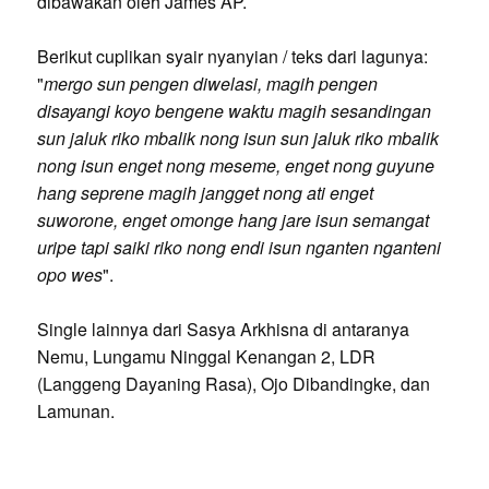
dibawakan oleh James AP.
Berikut cuplikan syair nyanyian / teks dari lagunya:
"
mergo sun pengen diwelasi, magih pengen
disayangi koyo bengene waktu magih sesandingan
sun jaluk riko mbalik nong isun sun jaluk riko mbalik
nong isun enget nong meseme, enget nong guyune
hang seprene magih jangget nong ati enget
suworone, enget omonge hang jare isun semangat
uripe tapi saiki riko nong endi isun nganten nganteni
opo wes
".
Single lainnya dari Sasya Arkhisna di antaranya
Nemu, Lungamu Ninggal Kenangan 2, LDR
(Langgeng Dayaning Rasa), Ojo Dibandingke, dan
Lamunan.