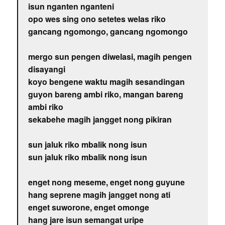
isun nganten nganteni
opo wes sing ono setetes welas riko
gancang ngomongo, gancang ngomongo
mergo sun pengen diwelasi, magih pengen
disayangi
koyo bengene waktu magih sesandingan
guyon bareng ambi riko, mangan bareng
ambi riko
sekabehe magih jangget nong pikiran
sun jaluk riko mbalik nong isun
sun jaluk riko mbalik nong isun
enget nong meseme, enget nong guyune
hang seprene magih jangget nong ati
enget suworone, enget omonge
hang jare isun semangat uripe