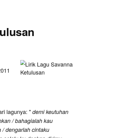
tulusan
2011
ari lagunya: "
demi keutuhan
ahkan / bahagialah kau
/ dengarlah cintaku