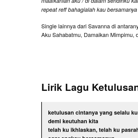
maafkanlah aku / di dalam sendiriku ka
repeat reff bahagialah kau bersamanya
Single lainnya dari Savanna di antara
Aku Sahabatmu, Damaikan Mimpimu, d
Lirik Lagu Ketulusa
ketulusan cintanya yang selalu ku
demi keutuhan kita
telah ku ikhlaskan, telah ku pasr