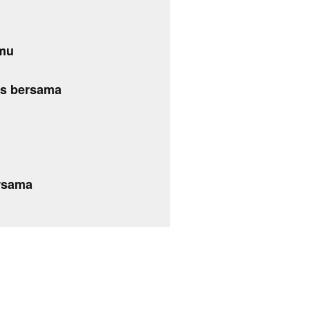
amu
us bersama
u
ersama