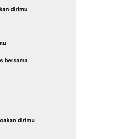
akan dirimu
amu
us bersama
u
doakan dirimu