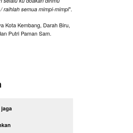
n selalu ku doakan dirimu
".
 / raihlah semua mimpi-mimpi
nya Kota Kembang, Darah Biru,
an Putri Paman Sam.
n
 jaga
ahkan