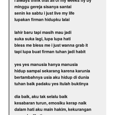
i always think that all of my weeks fly by
minggu gereja sisanya santai
senin ke sabtu i just live my life
lupakan firman hidupku lalai
lahir baru tapi masih mau jadi
suka suka lagi, lupa lupa hati
bless me bless me i just wanna grab it
tapi lupa buat firman tuhan jadi habit
yes yes manusia hanya manusia
hidup sampai sekarang karena karunia
bertambahnya usia aku hidup di dunia
tuhan baik padaku yes itulah buktinya
dia baik, aku tak selalu baik
kesabaran turun, emosiku kerap naik
dalam hati aku main hakim, kekurangan