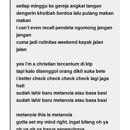
setiap minggu ke gereja angkat tangan
dengerin khotbah berdoa lalu pulang makan
makan
i can’t even recall pendeta ngomong jangan
jangan
cuma jadi rutinitas weekend kayak jalan
jalan
yes i’m a christian tercantum di ktp
tapi kalo disenggol orang dikit suka bete
i better check check check check lagi jaga
hati
sudah lahir baru metanoia atau basa basi
sudah lahir baru metanoia atau basa basi
metanoia this is metanoia
gotta set my mind right, ingat bilang oh ya
oh ya oh ya harus sepenuhnya