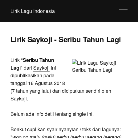
Lirik Lagu Indonesia
Lirik Saykoji - Seribu Tahun Lagi
Lirik "
Seribu Tahun
Lagi
" dari
Saykoji
ini
dipublikasikan pada
tanggal 16 Agustus 2018
(7 tahun yang lalu) dan diciptakan sendiri oleh
Saykoji.
Belum ada info detil tentang single ini.
Berikut cuplikan syair nyanyian / teks dari lagunya:
"
woo oo maju (maju) serbu (serbu) serang (serang)