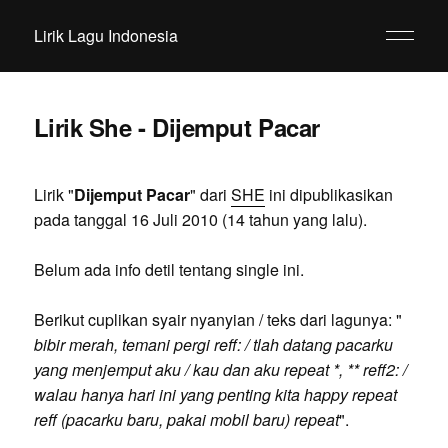
Lirik Lagu Indonesia
Lirik She - Dijemput Pacar
Lirik "
Dijemput Pacar
" dari
SHE
ini dipublikasikan
pada tanggal 16 Juli 2010 (14 tahun yang lalu).
Belum ada info detil tentang single ini.
Berikut cuplikan syair nyanyian / teks dari lagunya: "
bibir merah, temani pergi reff: / tlah datang pacarku
yang menjemput aku / kau dan aku repeat *, ** reff2: /
walau hanya hari ini yang penting kita happy repeat
reff (pacarku baru, pakai mobil baru) repeat
".