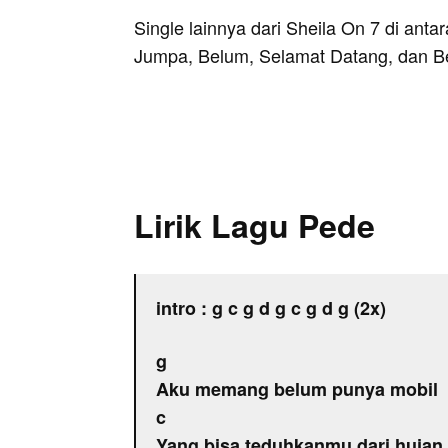
Single lainnya dari Sheila On 7 di anta
Jumpa, Belum, Selamat Datang, dan B
Lirik Lagu Pede
intro : g c g d g c g d g (2x)
g
Aku memang belum punya mobil
c
Yang bisa teduhkanmu dari hujan