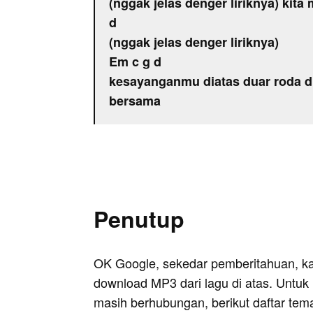
(nggak jelas denger liriknya) kita
d
(nggak jelas denger liriknya)
Em c g d
kesayanganmu diatas duar roda di
bersama
Penutup
OK Google, sekedar pemberitahuan, k
download MP3 dari lagu di atas. Untuk k
masih berhubungan, berikut daftar tem