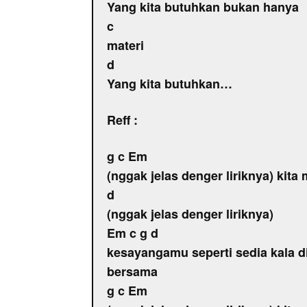
Yang kita butuhkan bukan hanya
c
materi
d
Yang kita butuhkan…
Reff :
g c Em
(nggak jelas denger liriknya) kita
d
(nggak jelas denger liriknya)
Em c g d
kesayangamu seperti sedia kala d
bersama
g c Em