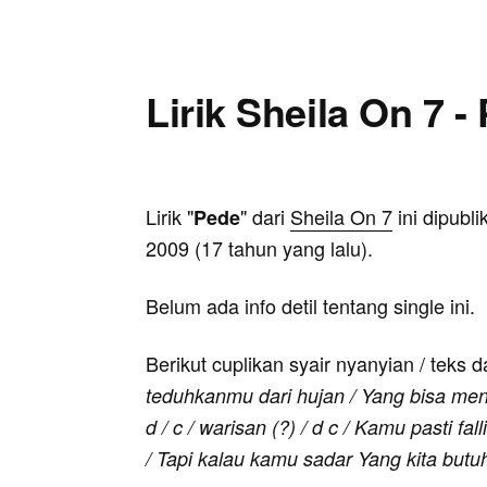
Lirik Sheila On 7 -
Lirik "
" dari
Sheila On 7
ini dipubl
Pede
2009 (17 tahun yang lalu).
Belum ada info detil tentang single ini.
Berikut cuplikan syair nyanyian / teks d
teduhkanmu dari hujan / Yang bisa men
d / c / warisan (?) / d c / Kamu pasti fa
/ Tapi kalau kamu sadar Yang kita but