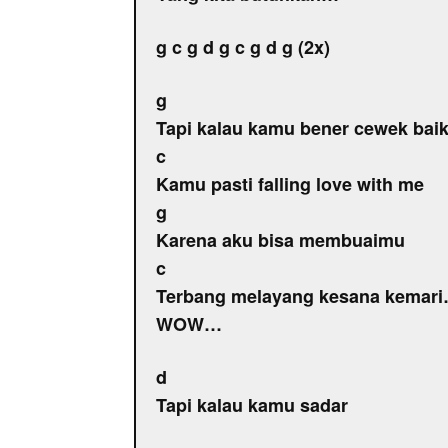
g c g d g c g d g (2x)
g
Tapi kalau kamu bener cewek bai
c
Kamu pasti falling love with me
g
Karena aku bisa membuaimu
c
Terbang melayang kesana kemar
WOW…
d
Tapi kalau kamu sadar