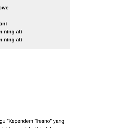
kowe
ani
 ning ati
 ning ati
 lagu "Kependem Tresno" yang