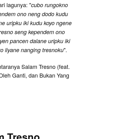
ari lagunya: "
cubo rungokno
ependem ono neng dodo kudu
ne uripku iki kudu koyo ngene
 tresno seng kependem ono
yen pancen dalane uripku iki
".
o liyane nanging tresnoku
antaranya Salam Tresno (feat.
 Oleh Ganti, dan Bukan Yang
m Tresno