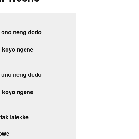
m ono neng dodo
u koyo ngene
m ono neng dodo
u koyo ngene
tak lalekke
kowe