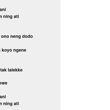
ani
 ning ati
m ono neng dodo
u koyo ngene
tak lalekke
kowe
ani
 ning ati