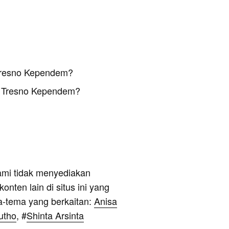
 Tresno Kependem?
u Tresno Kependem?
ami tidak menyediakan
onten lain di situs ini yang
a-tema yang berkaitan:
Anisa
utho
, #
Shinta Arsinta