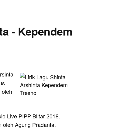
nta - Kependem
rsinta
us
 oleh
o Live PIPP Blitar 2018.
n oleh Agung Pradanta.