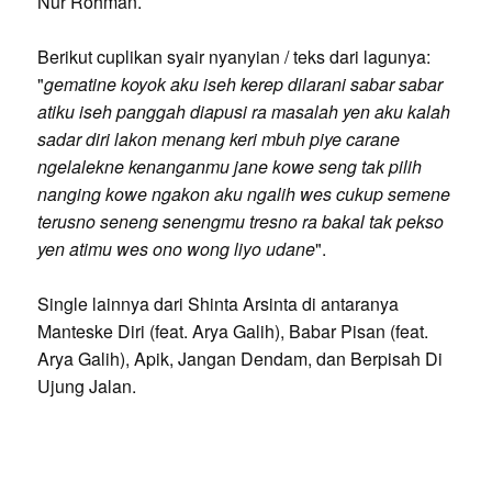
Nur Rohman.
Berikut cuplikan syair nyanyian / teks dari lagunya:
"
gematine koyok aku iseh kerep dilarani sabar sabar
atiku iseh panggah diapusi ra masalah yen aku kalah
sadar diri lakon menang keri mbuh piye carane
ngelalekne kenanganmu jane kowe seng tak pilih
nanging kowe ngakon aku ngalih wes cukup semene
terusno seneng senengmu tresno ra bakal tak pekso
yen atimu wes ono wong liyo udane
".
Single lainnya dari Shinta Arsinta di antaranya
Manteske Diri (feat. Arya Galih), Babar Pisan (feat.
Arya Galih), Apik, Jangan Dendam, dan Berpisah Di
Ujung Jalan.