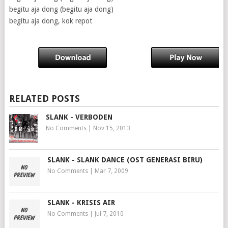
begitu aja dong (begitu aja dong)
begitu aja dong, kok repot
RELATED POSTS
SLANK - VERBODEN
No Comments
|
Nov 15, 2013
SLANK - SLANK DANCE (OST GENERASI BIRU)
No Comments
|
Mar 7, 2009
SLANK - KRISIS AIR
No Comments
|
Jul 7, 2010