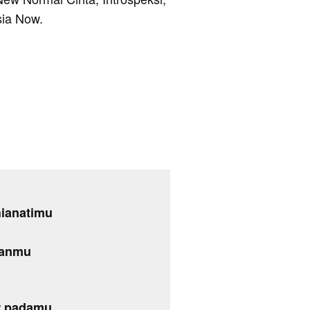
sia Now.
ianatimu
kanmu
r padamu