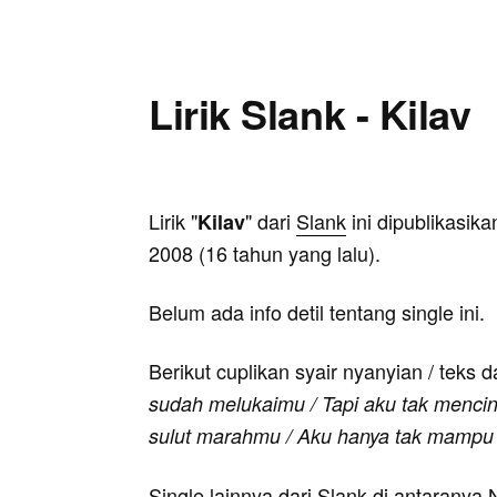
Lirik Slank - Kilav
Lirik "
" dari
Slank
ini dipublikasik
Kilav
2008 (16 tahun yang lalu).
Belum ada info detil tentang single ini.
Berikut cuplikan syair nyanyian / teks d
sudah melukaimu / Tapi aku tak mencin
sulut marahmu / Aku hanya tak mampu b
Single lainnya dari Slank di antaranya 