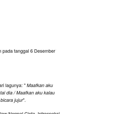
an pada tanggal 6 Desember
ari lagunya: "
Maafkan aku
tai dia / Maafkan aku kalau
".
icara jujur
New Normal Cinta, Introspeksi,