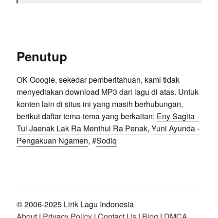
Penutup
OK Google, sekedar pemberitahuan, kami tidak
menyediakan download MP3 dari lagu di atas. Untuk
konten lain di situs ini yang masih berhubungan,
berikut daftar tema-tema yang berkaitan:
Eny Sagita -
Tul Jaenak Lak Ra Menthul Ra Penak
,
Yuni Ayunda -
Pengakuan Ngamen
, #
Sodiq
© 2006-2025 Lirik Lagu Indonesia
About
|
Privacy Policy
|
Contact Us
|
Blog
|
DMCA