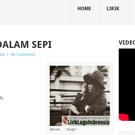
HOME
LIRIK
DALAM SEPI
VIDE
yka
|
No Comments
i)
Album : Single