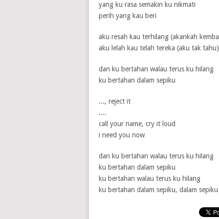
yang ku rasa semakin ku nikmati
perih yang kau beri
1 / 5
2 / 5
3 / 5
4 / 5
5 / 5
aku resah kau terhilang (akankah kembal
aku lelah kau telah tereka (aku tak tahu)
dan ku bertahan walau terus ku hilang
ku bertahan dalam sepiku
..., reject it
....
call your name, cry it loud
i need you now
dan ku bertahan walau terus ku hilang
ku bertahan dalam sepiku
ku bertahan walau terus ku hilang
ku bertahan dalam sepiku, dalam sepiku