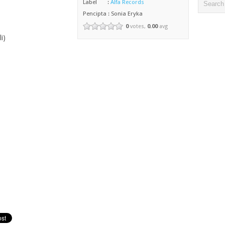
Label :
Alfa Records
Pencipta : Sonia Eryka
0
votes,
0.00
avg
i)