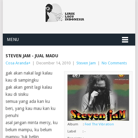
MENU
STEVEN JAM - JUAL MADU
Cosa Aranda
+
|
December 14, 2010
|
Steven Jam
|
No Comments
gak akan nakal lagi kalau
kau di sampingku
gak akan genit lagi kalau
kau di sisiku
semua yang ada kan ku
beri, yang kau mau kan ku
penuhi
asal jangan minta mercy, ku
Album :
Feel The Vibration
belum mampu, ku belum
Label : -
mampu 'tuk beliin