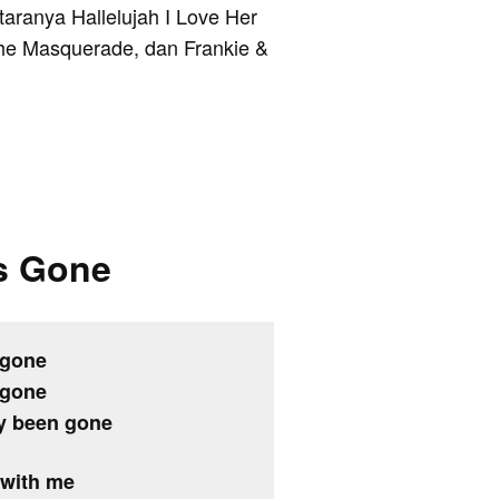
taranya Hallelujah I Love Her
The Masquerade, dan Frankie &
’s Gone
 gone
 gone
by been gone
 with me