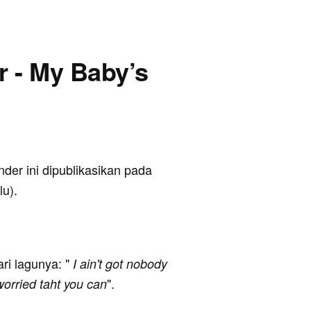
r - My Baby’s
nder ini dipublikasikan pada
lu).
ari lagunya: "
I ain't got nobody
".
worried taht you can