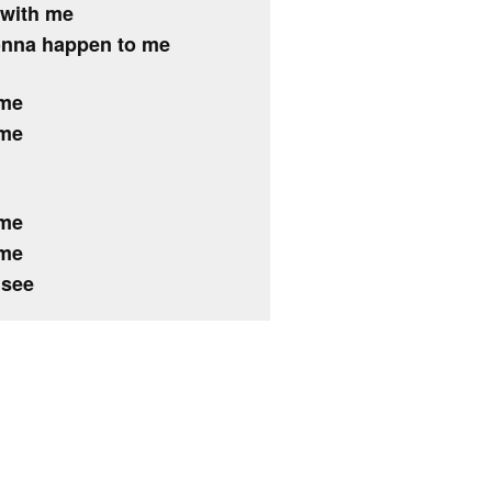
 with me
onna happen to me
 me
 me
 me
 me
 see