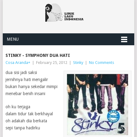
MENU
STINKY - SYMPHONY DUA HATI
Cosa Aranda
+
|
February 25, 2012
|
Stinky
|
No Comments
dua sisi jadi saksi
jernihnya hati mengalir
bukan hanya sekedar mimpi
menebar benih insani
oh ku terjaga
dalam tidur tak berkhayal
oh adakah dia berkata
sepi tanpa hadirku