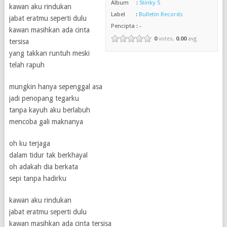
Album :
Stinky 5
kawan aku rindukan
Label :
Bulletin Records
jabat eratmu seperti dulu
Pencipta : -
kawan masihkan ada cinta
0
votes,
0.00
avg
tersisa
yang takkan runtuh meski
telah rapuh
mungkin hanya sepenggal asa
jadi penopang tegarku
tanpa kayuh aku berlabuh
mencoba gali maknanya
oh ku terjaga
dalam tidur tak berkhayal
oh adakah dia berkata
sepi tanpa hadirku
kawan aku rindukan
jabat eratmu seperti dulu
kawan masihkan ada cinta tersisa