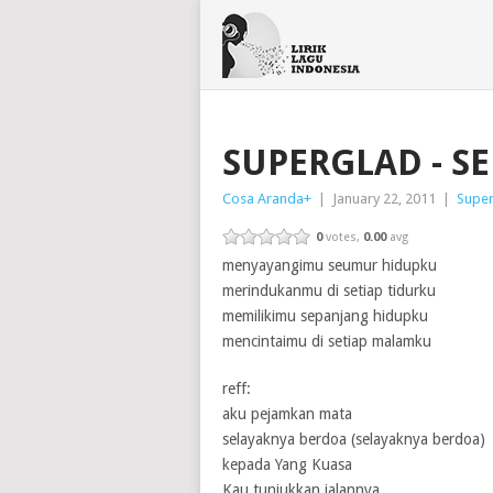
SUPERGLAD - 
Cosa Aranda
+
|
January 22, 2011
|
Supe
0
votes,
0.00
avg
menyayangimu seumur hidupku
merindukanmu di setiap tidurku
memilikimu sepanjang hidupku
mencintaimu di setiap malamku
reff:
aku pejamkan mata
selayaknya berdoa (selayaknya berdoa)
kepada Yang Kuasa
Kau tunjukkan jalannya