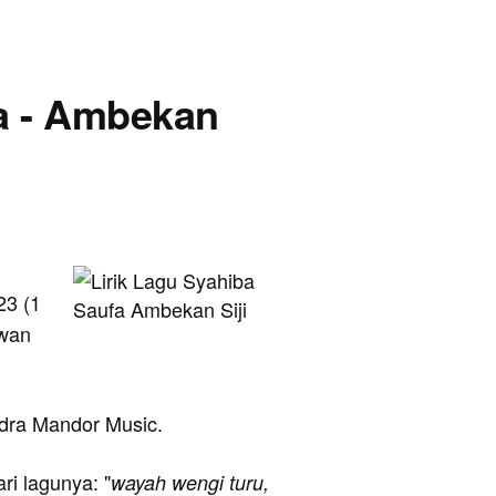
fa - Ambekan
23 (1
awan
endra Mandor Music.
ari lagunya: "
wayah wengi turu,