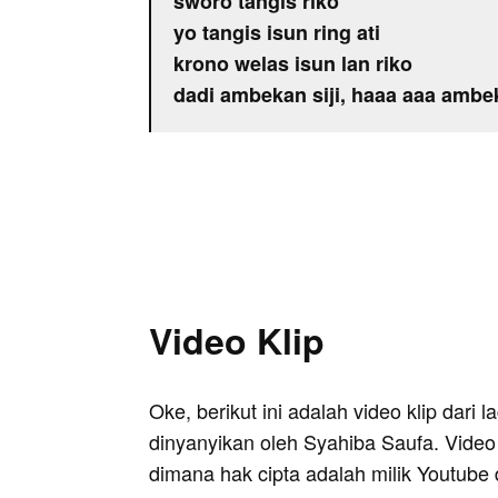
sworo tangis riko
yo tangis isun ring ati
krono welas isun lan riko
dadi ambekan siji, haaa aaa ambek
Video Klip
Oke, berikut ini adalah video klip dari 
dinyanyikan oleh Syahiba Saufa. Video 
dimana hak cipta adalah milik Youtube 