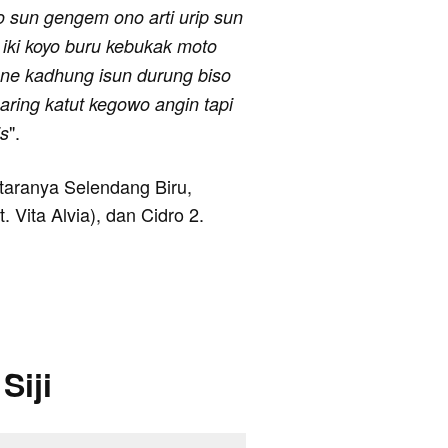
o sun gengem ono arti urip sun
 iki koyo buru kebukak moto
ane kadhung isun durung biso
ring katut kegowo angin tapi
".
is
ntaranya Selendang Biru,
 Vita Alvia), dan Cidro 2.
Siji