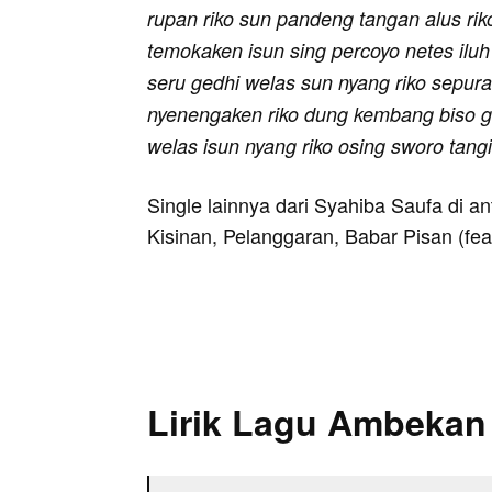
rupan riko sun pandeng tangan alus rik
temokaken isun sing percoyo netes iluh
seru gedhi welas sun nyang riko sepur
nyenengaken riko dung kembang biso ga
welas isun nyang riko osing sworo tang
Single lainnya dari Syahiba Saufa di a
Kisinan, Pelanggaran, Babar Pisan (feat.
Lirik Lagu Ambekan 